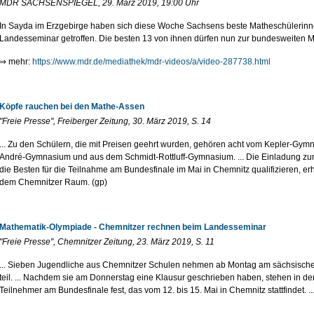
MDR SACHSENSPIEGEL, 29. März 2019, 19:00 Uhr
In Sayda im Erzgebirge haben sich diese Woche Sachsens beste Matheschülerinn
Landesseminar getroffen. Die besten 13 von ihnen dürfen nun zur bundesweiten 
⇒ mehr:
https://www.mdr.de/mediathek/mdr-videos/a/video-287738.html
Köpfe rauchen bei den Mathe-Assen
"Freie Presse", Freiberger Zeitung, 30. März 2019, S. 14
... Zu den Schülern, die mit Preisen geehrt wurden, gehören acht vom Kepler-Gym
André-Gymnasium und aus dem Schmidt-Rottluff-Gymnasium. ... Die Einladung zu
die Besten für die Teilnahme am Bundesfinale im Mai in Chemnitz qualifizieren, e
dem Chemnitzer Raum. (gp)
Mathematik-Olympiade - Chemnitzer rechnen beim Landesseminar
"Freie Presse", Chemnitzer Zeitung, 23. März 2019, S. 11
... Sieben Jugendliche aus Chemnitzer Schulen nehmen ab Montag am sächsisc
teil. ... Nachdem sie am Donnerstag eine Klausur geschrieben haben, stehen in d
Teilnehmer am Bundesfinale fest, das vom 12. bis 15. Mai in Chemnitz stattfindet. ...