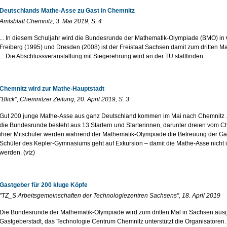
Deutschlands Mathe-Asse zu Gast in Chemnitz
Amtsblatt Chemnitz, 3. Mai 2019, S. 4
... In diesem Schuljahr wird die Bundesrunde der Mathematik-Olympiade (BMO) in
Freiberg (1995) und Dresden (2008) ist der Freistaat Sachsen damit zum dritten Mal
... Die Ab­schluss­ver­an­stal­tung mit Siegerehrung wird an der TU stattfinden.
Chemnitz wird zur Mathe-Hauptstadt
"Blick", Chemnitzer Zeitung, 20. April 2019, S. 3
Gut 200 junge Mathe-Asse aus ganz Deutschland kommen im Mai nach Chemnitz ..
die Bundesrunde besteht aus 13 Startern und Starterinnen, darunter dreien vom 
ihrer Mitschüler werden während der Mathematik-Olympiade die Betreuung der Gäst
Schüler des Kepler-Gymnasiums geht auf Exkursion – damit die Mathe-Asse nicht in
werden. (vtz)
Gastgeber für 200 kluge Köpfe
"TZ_S Arbeitsgemeinschaften der Technologiezentren Sachsens", 18. April 2019
Die Bundesrunde der Mathematik-Olympiade wird zum dritten Mal in Sachsen ausge
Gastgeberstadt, das Technologie Centrum Chemnitz unterstützt die Organisatoren. 