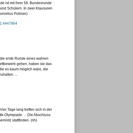
e ist mit ihrer 58. Bundesrunde
n und Schülern. In zwei Klausuren
ornelius Pollmer)
-1.4447864
die erste Runde eines wahren
ettbewerb gehen, haben sie das
ie es kaum möglich wäre, die
halten. ...
r Tage lang treffen sich in der
-Olympiade. ... Die Ab­schluss­
mnitz stattfinden. (rih)