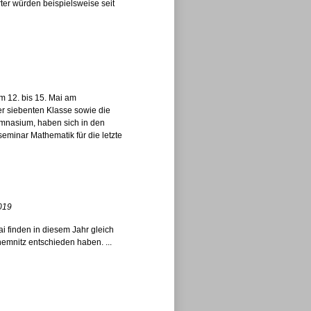
ter würden beispielsweise seit
m 12. bis 15. Mai am
r siebenten Klasse sowie die
ymnasium, haben sich in den
minar Mathematik für die letzte
2019
 finden in diesem Jahr gleich
hemnitz entschieden haben. ...