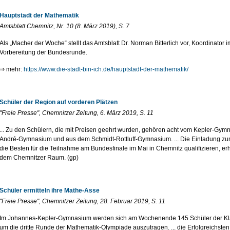
Hauptstadt der Mathematik
Amtsblatt Chemnitz, Nr. 10 (8. März 2019), S. 7
Als „Macher der Woche“ stellt das Amtsblatt Dr. Norman Bitterlich vor, Koordinator
Vorbereitung der Bundesrunde.
⇒ mehr:
https://www.die-stadt-bin-ich.de/hauptstadt-der-mathematik/
Schüler der Region auf vorderen Plätzen
"Freie Presse", Chemnitzer Zeitung, 6. März 2019, S. 11
... Zu den Schülern, die mit Preisen geehrt wurden, gehören acht vom Kepler-Gym
André-Gymnasium und aus dem Schmidt-Rottluff-Gymnasium. ... Die Einladung zu
die Besten für die Teilnahme am Bundesfinale im Mai in Chemnitz qualifizieren, e
dem Chemnitzer Raum. (gp)
Schüler ermitteln ihre Mathe-Asse
"Freie Presse", Chemnitzer Zeitung, 28. Februar 2019, S. 11
Im Johannes-Kepler-Gymnasium werden sich am Wochenende 145 Schüler der Klasse
um die dritte Runde der Mathematik-Olympiade auszutragen. ... die Erfolgreichst