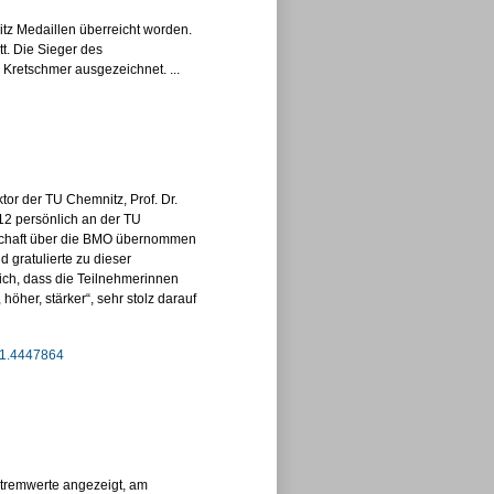
tz Medaillen überreicht worden.
t. Die Sieger des
Kretschmer ausgezeichnet. ...
tor der TU Chemnitz, Prof. Dr.
12 persönlich an der TU
rschaft über die BMO über­nommen
gratulierte zu dieser
ich, dass die Teilnehmerinnen
öher, stärker“, sehr stolz darauf
-1.4447864
Extremwerte angezeigt, am