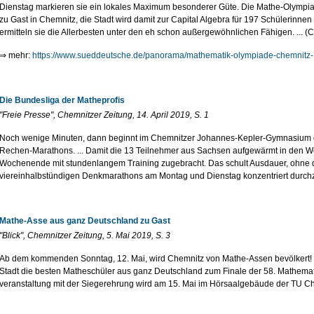
Dienstag markieren sie ein lokales Maximum besonderer Güte. Die Mathe-Olympiad
zu Gast in Chemnitz, die Stadt wird damit zur Capital Algebra für 197 Schülerinne
ermitteln sie die Allerbesten unter den eh schon außergewöhnlichen Fähigen. ... (C
⇒ mehr:
https://www.sueddeutsche.de/panorama/mathematik-olympiade-chemnitz
Die Bundesliga der Matheprofis
"Freie Presse", Chemnitzer Zeitung, 14. April 2019, S. 1
Noch wenige Minuten, dann beginnt im Chemnitzer Johannes-Kepler-Gymnasium 
Rechen-Marathons. ... Damit die 13 Teilnehmer aus Sachsen aufgewärmt in den W
Wochenende mit stundenlangem Training zugebracht. Das schult Ausdauer, ohne d
viereinhalbstündigen Denkmarathons am Montag und Dienstag konzentriert durchzu
Mathe-Asse aus ganz Deutschland zu Gast
"Blick", Chemnitzer Zeitung, 5. Mai 2019, S. 3
Ab dem kommenden Sonntag, 12. Mai, wird Chemnitz von Mathe-Assen bevölkert! Vie
Stadt die besten Matheschüler aus ganz Deutschland zum Finale der 58. Mathematik
ver­an­stal­tung mit der Siegerehrung wird am 15. Mai im Hörsaalgebäude der TU Che