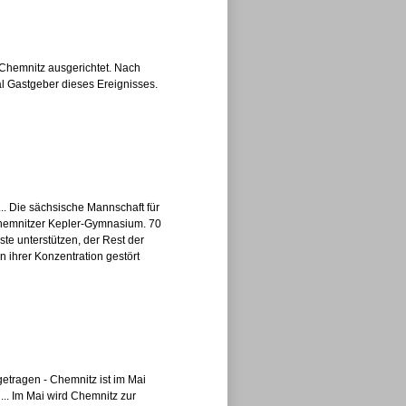
 Chemnitz ausgerichtet. Nach
 Gastgeber dieses Er­eig­nis­ses.
. Die sächsische Mannschaft für
Chemnitzer Kepler-Gymnasium. 70
e unterstützen, der Rest der
 ihrer Konzentration gestört
tragen - Chemnitz ist im Mai
... Im Mai wird Chemnitz zur