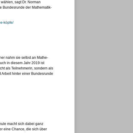
st wählen, sagt Dr. Norman
t die Bundesrunde der Mathematik-
ge-köpfe/
her nahm sie selbst an Mathe-
Auch in diesem Jahr 2019 ist
ht als Teilnehmerin, sondern als
nd Arbeit hinter einer Bundesrunde
hule macht sich dabei ganz
r eine Chance, die sich über