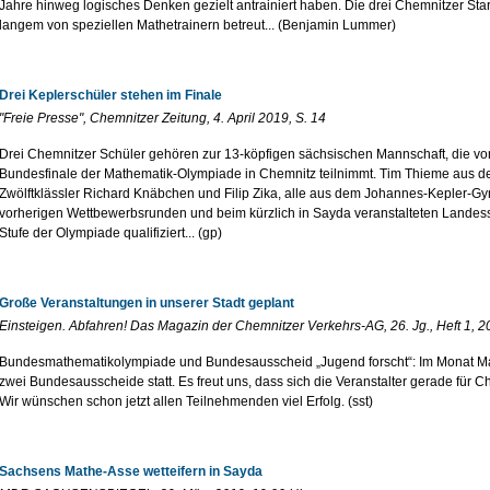
Jahre hinweg logisches Denken gezielt antrainiert haben. Die drei Chemnitzer Star
langem von speziellen Mathetrainern betreut... (Benjamin Lummer)
Drei Keplerschüler stehen im Finale
"Freie Presse", Chemnitzer Zeitung, 4. April 2019, S. 14
Drei Chemnitzer Schüler gehören zur 13-köpfigen sächsischen Mannschaft, die vo
Bundesfinale der Mathematik-Olympiade in Chemnitz teilnimmt. Tim Thieme aus de
Zwölftklässler Richard Knäbchen und Filip Zika, alle aus dem Johannes-Kepler-G
vorherigen Wettbewerbsrunden und beim kürzlich in Sayda veranstalteten Landesse
Stufe der Olympiade qualifiziert... (gp)
Große Veranstaltungen in unserer Stadt geplant
Einsteigen. Abfahren! Das Magazin der Chemnitzer Verkehrs-AG, 26. Jg., Heft 1, 
Bundesmathematikolympiade und Bundesausscheid „Jugend forscht“: Im Monat Mai
zwei Bundesausscheide statt. Es freut uns, dass sich die Veranstalter gerade für C
Wir wünschen schon jetzt allen Teilnehmenden viel Erfolg. (sst)
Sachsens Mathe-Asse wetteifern in Sayda