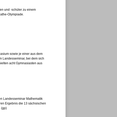
en und -schüler zu einem
Mathe-Olympiade.
nasium sowie je einer aus dem
m Landesseminar, bei dem sich
rhielten acht Gymnasiasten aus
hen Landesseminar Mathematik
eren Ergebnis die 13 sächsischen
 (gp)