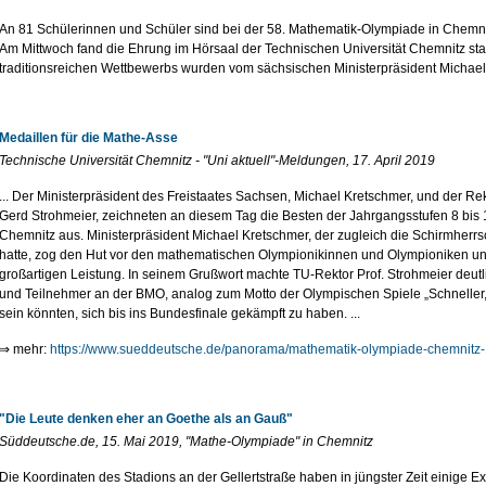
An 81 Schülerinnen und Schüler sind bei der 58. Mathematik-Olympiade in Chemni
Am Mittwoch fand die Ehrung im Hörsaal der Technischen Universität Chemnitz stat
traditionsreichen Wettbewerbs wurden vom sächsischen Ministerpräsident Michael 
Medaillen für die Mathe-Asse
Technische Universität Chemnitz - "Uni aktuell"-Meldungen, 17. April 2019
... Der Ministerpräsident des Freistaates Sachsen, Michael Kretschmer, und der Rek
Gerd Strohmeier, zeichneten an diesem Tag die Besten der Jahrgangsstufen 8 bis 
Chemnitz aus. Ministerpräsident Michael Kretschmer, der zugleich die Schirmher
hatte, zog den Hut vor den mathematischen Olympionikinnen und Olympioniken und 
großartigen Leistung. In seinem Grußwort machte TU-Rektor Prof. Strohmeier deutl
und Teilnehmer an der BMO, analog zum Motto der Olympischen Spiele „Schneller, h
sein könnten, sich bis ins Bundesfinale gekämpft zu haben. ...
⇒ mehr:
https://www.sueddeutsche.de/panorama/mathematik-olympiade-chemnitz
"Die Leute denken eher an Goethe als an Gauß"
Süddeutsche.de, 15. Mai 2019, "Mathe-Olympiade" in Chemnitz
Die Koordinaten des Stadions an der Gellertstraße haben in jüngster Zeit einige 