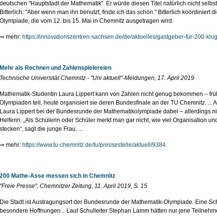
deutschen "Hauptstadt der Mathematik". Er würde diesen Titel natürlich nicht selb
Bitterlich: "Aber wenn man ihn benutzt, finde ich das schön." Bitterlich koordinier
Olympiade, die vom 12. bis 15. Mai in Chemnitz ausgetragen wird.
⇒ mehr:
https://innovationszentren-sachsen.de/de/aktuelles/gastgeber-für-200-klu
Mehr als Rechnen und Zahlenspielereien
Technische Universität Chemnitz - "Uni aktuell"-Meldungen, 17. April 2019
Mathematik-Studentin Laura Lippert kann von Zahlen nicht genug bekommen – frü
Olympiaden teil, heute organisiert sie deren Bundesfinale an der TU Chemnitz. ... 
Laura Lippert bei der Bundesrunde der Mathematikolympiade dabei – allerdings nic
Helferin. „Als Schülerin oder Schüler merkt man gar nicht, wie viel Organisation u
stecken“, sagt die junge Frau. ...
⇒ mehr:
https://www.tu-chemnitz.de/tu/pressestelle/aktuell/9384
200 Mathe-Asse messen sich in Chemnitz
"Freie Presse", Chemnitzer Zeitung, 11. April 2019, S. 15
Die Stadt ist Austragungsort der Bundesrunde der Mathematik-Olympiade. Eine Sc
besondere Hoffnungen... Laut Schulleiter Stephan Lamm hätten nur jene Teilnehme